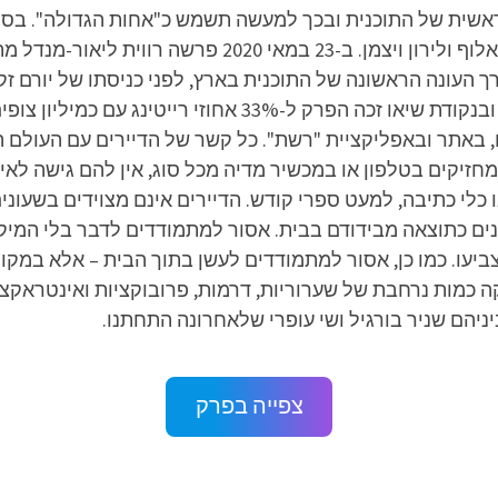
לאחר המעבר לרשת יהיו עפר שכטר, אסי ישראלוף ולירון ויצ
2020 בערוץ. פרק הבכורה זכה ל-29% רייטינג, ובנקודת שיאו זכ
, באתר ובאפליקציית "רשת". כל קשר של הדיירים עם העולם הח
יקים בטלפון או במכשיר מדיה מכל סוג, אין להם גישה לאינטר
ו כלי כתיבה, למעט ספרי קודש. הדיירים אינם מצוידים בשעו
ונים כתוצאה מבידודם בבית. אסור למתמודדים לדבר בלי המיק
עו. כמו כן, אסור למתמודדים לעשן בתוך הבית – אלא במקומו
כמות נרחבת של שערוריות, דרמות, פרובוקציות ואינטראקציו
ביניהם שניר בורגיל ושי עופרי שלאחרונה התחתנו.
צפייה בפרק