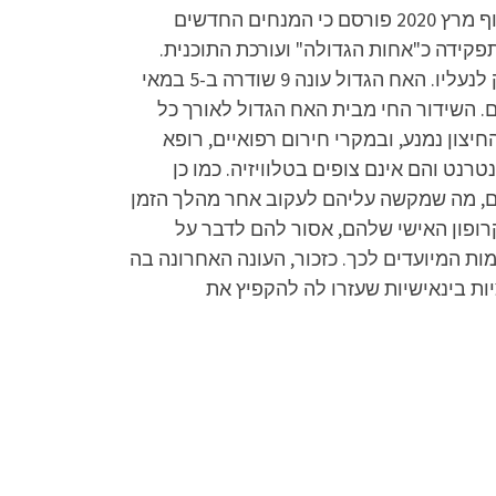
"רשת" כי רווית ליאור-מנדל תשמש כעורכת הראשית של התוכנית ובכך למעשה תשמש כ"אחות הגדולה". בסוף מרץ 2020 פורסם כי המנחים החדשים
מן. ב-23 במאי 2020 פרשה רווית ליאור-מנדל מתפקידה כ"אחות הגדולה" ועורכת התוכנית.
במקומה מונה רועי עוז-פרבשטיין, ששימש כעורך העונה הראשונה של התוכנית בארץ, לפני כניסתו של יורם זק לנעליו. האח הגדול עונה 9 שודרה ב-5 במאי
ה הפרק ל-33% אחוזי רייטינג עם כמיליון צופים. השידור החי מבית האח הגדול לאורך כל
יצון נמנע, ובמקרי חירום רפואיים, רופא
נט והם אינם צופים בטלוויזיה. כמו כן
נים, מה שמקשה עליהם לעקוב אחר מהלך הזמן
רופון האישי שלהם, אסור להם לדבר על
ת המיועדים לכך. כזכור, העונה האחרונה בה
ת בינאישיות שעזרו לה להקפיץ את