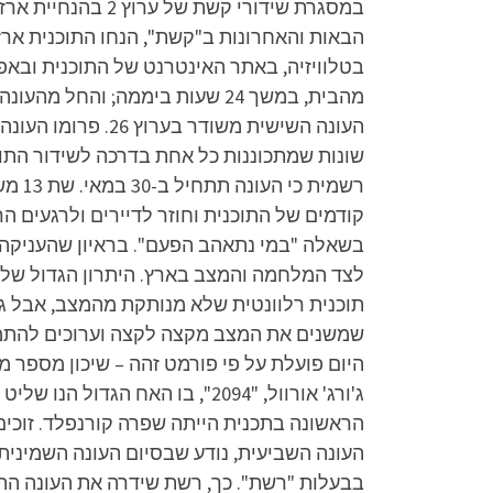
הבאות והאחרונות ב"קשת", הנחו התוכנית ארז ט
רשמי
קודמים של התוכנית וחוזר לדיירים ולרגעים ה
בשאלה "במי נתאהב הפעם". בראיון שהעניקה ל
לצד המלחמה והמצב בארץ. היתרון הגדול שלה
תוכנית רלוונטית שלא מנותקת מהמצב, אבל גם 
היום פועלת על פי פורמט זהה – שיכון מספר 
העונה השביעית, נודע שבסיום העונה השמינית ש