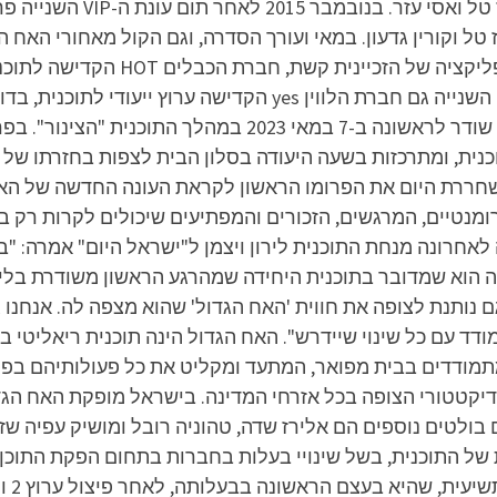
במסגרת שידורי קשת של ערוץ 
ל וקורין גדעון. במאי ועורך הסדרה, וגם הקול מאחורי האח הג
בטלוויזיה, באתר האינטרנט של התוכנית 
העונה השישית משודר בערוץ 26. פרומו העונה שודר לראשונה ב
ת כי העונה תתחיל ב-30 במאי. שת 13 משחררת היום את הפרומו הראשון לקראת העונה
רומנטיים, המרגשים, הזכורים והמפתיעים שיכולים לקרות רק ב
אחרונה מנחת התוכנית לירון ויצמן ל"ישראל היום" אמרה: "
 הוא שמדובר בתוכנית היחידה שמהרגע הראשון משודרת בליי
נותנת לצופה את חווית 'האח הגדול' שהוא מצפה לה. אנחנו ג
מתמודדים בבית מפואר, המתעד ומקליט את כל פעולותיהם בפנ
ל התוכנית, בשל שינויי בעלות בחברות בתחום הפקת התוכן הטל