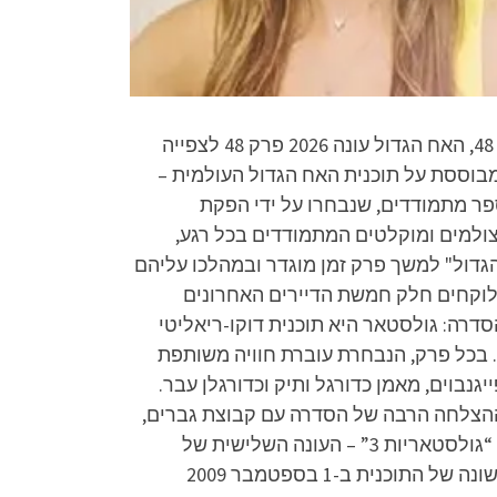
האח הגדול 2026 פרק 48 לצפייה ישירה, האח הגדול עונה 17 פרק 48 לצפייה ישירה, האח הגדול עונה 17 פרק 48, האח הגדול עונה 2026 פרק 48 לצפייה
היא תוכנית מציאות ישראלית המבוססת על תוכנית האח הגדול העולמית –
מדינות בעולם. בתוכנית נאספים מספר מתמודדים, שנבחרו על ידי הפקת
מצולמים ומוקלטים המתמודדים בכל רגע,
הגדול" למשך פרק זמן מוגדר ובמהלכו עליהם
 לוקחים חלק חמשת הדיירים האחרונים
דרה: גולסטאר היא תוכנית דוקו-ריאליטי
. בכל פרק, הנבחרת עוברת חוויה משותפת
בוים, מאמן כדורגל ותיק וכדורגלן עבר.
הצלחה הרבה של הסדרה עם קבוצת גברים,
הוחלט ליצור עונות מסוימות עם נשים בלבד והסדרה שונתה בעונות אלו לשם “גולסטאריות”. עונה תשיעית – “גולסטאריות 3” – העונה השלישית של
גולסטאריות תעלה לשידור ב-29 בנובמבר 2023. הצילומים החלו בנובמבר 2020. בישראל, עלתה העונה הראשונה של התוכנית ב-1 בספטמבר 2009