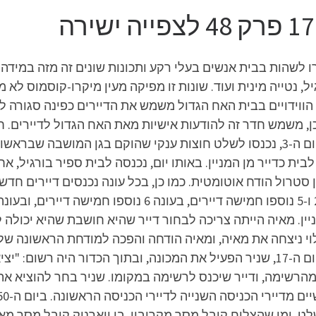
ו לשהות בבית אנשים בעלי רקע ותכונות שונים זה מזה במידה 
יל, נטייה מינית ועוד. שונות זו מפיקה מעין מיקרו-קוסמוס 
ווידויים בבית האח הגדול משמש את הדיירים כפינה סגורה לפ
 כן, משמש חדר זה להודעות אישיות מאת האח הגדול לדיירים. 
בית כדייר מן המניין. באותו יום, נכנסה לבית ספיר בורגיל, א
יין. מאיה הייתה צריכה לבחור דייר שהיא חושבת שהיא יכולה 
ה בחרה ביובל לוי. ביום ה-12, יובל לוי ניצחה את מאיה, ומאיה הודחה והפכה למו
כדורים, שבכל הפעלה, היה לה שימוש אחר: ביום ה-17, שניר הפעיל את המכונה, ובתוך