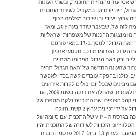
2 בהנחיית ארז טל ואסי עזר. בנובמבר 2015 לאחר תום עונת ה-VIP השנייה פרש אסי עזר מהנחיית התוכנית, ובשתי העונות
דול, היה יורם זק. במקביל לשידור התוכנית
ובאפליקציה של הזכיינית קשת, חברת הכבלים HOT הקדישה לתוכנית ערוץ ייעודי ובו שידור מצלמה רצוף
מהבית, במשך 24 שעות ביממה; והחל מהעונה השנייה גם חברת הלווין yes הקדישה ערוץ ייעודי לתוכנית, בדומה לזה של, שבעבר שודר בערוץ 20, ומאז
-7 במאי 2023 במהלך התוכנית "הצינור". בפרומו מוצגות ההכנות של משפחות ישראליות
שונות שמתכוננות כל אחת בדרכה לשידור התוכנית, ומתרכזות בשעה היעודה בסלון הבית לצפות בחזרתו של "האח הגדול" למסך.ב-17 במאי פורסם
 החדשה של האח הגדול. הפרומו מורכב מקטעי ארכיון
לייב ורק באח הגדול. הפרומו מסתיים
ברור שהעונה החדשה של 'האח הגדול' תחיה
ב. כולנו בהפקה עובדים קשה בכדי לאפשר
ם מבינים שבכל יום יכולים לקרות אירועים
שמשנים את המצב מקצה לקצה וערוכים להתמודד עם כל שינוי שיידרש". האח הגדול הינה תוכנית ריאליטי בינלאומית, שהחלה את דרכה בשנת 2009, ועד
י קהל הצופים. שם התוכנית נלקח מספרו של
ג'ורג' אורוול, "2094", בו האח הגדול הנו שליט דיקטטורי הצופה בכל אזרחי המדינה. בישראל מופקת האח הגדול על ידי זכיינית ערוץ 2 קשת. הזוכה
הראשונה בתכנית הייתה שפרה קורנפלד. זוכים בולטים נוספים הם אלירז שדה, טהוניה רובל ומושיק עפיה שזכה בגרסת ה – VIP של התכנית. עם סיומה של
וויזיוני הזכויות לשידורה של התוכנית יהיו
בבעלות "רשת". כך, רשת שידרה את העונה התשיעית, שהיא בעצם הראשונה בבעלותה, לאחר פיצול ערוץ 2 והמעבר לערוץ 13. ביולי 2017 פרסמה חברת