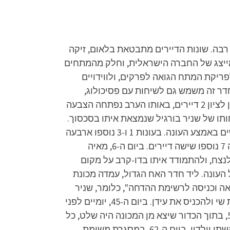
רבה. שונות הדיירים מתבטאת בלאום, זיקה
לא מייצג של החברה הישראלית, וחלק מהמתחים
ריקת המתח הגואה לפרקים, ולווידויים
חדר זה משמש גם לשיחות עם פסיכולוג,
המלווה את הדיירים מחוץ לגבולות השידור. ביום ה-3, נכנסו לשלט חוצות ענקי שהוקם בגן המושבה שבראשון לציון 2 דיירים, באותו הערב נפתחה הצבעה
חותו של שניר בורגיל שנמצאת איתו בסכסוך.
ביום ה-6, נחשף כי אלון נבחר להיכנס לבית ובן סטרול הודח אוטומטית. כמו כן, בכל עונה נכנסים דיירים חדשים באמצע העונה. בעונות 1 ו-3 נוספו ארבעה
דיירים, בעונה 4 נוספו שלושה דיירים, בעונות 2 ו-5 נוספו חמישה דיירים, בעונה 6 נוספו חמישה דיירים, ובעונה 7 נוספו שישה דיירים. ביום ה-6, מאיה
לנצח, ולהתמודד איתו בדו-קרב על מקום
דחת הראשונה של העונה. ליד חדר האח הגדול, עמדה מכונת
 הכדור היה רשום: "יציאה וכניסה לרשימת ההדחה", כלומר, שניר
היה צריך לבחור מועמד להדחה ולהוציא אותו מהרשימה, ודייר שיכנס לרשימה במקומו. שניר בחר להוציא את שי ולהכניס את עידן. ביום ה-45, יומיים לפני
הכניסה השנייה, בתוך הכדורים היו מסרים אישיים מדיירי הכניסה השנייה לדיירי הכניסה הראשונה. ביום ה-50, בתוך הכדור שיצא מן המכונה היה שלט, כל
אחד בתורו ניסה להפעיל את הטלוויזיה עם השלט, ומי שהצליח קיבל מסר מקרוביו. בן ויארניק קיבל מסר מאשתו וילדיו. ביום ה-62, במסגרת משימת