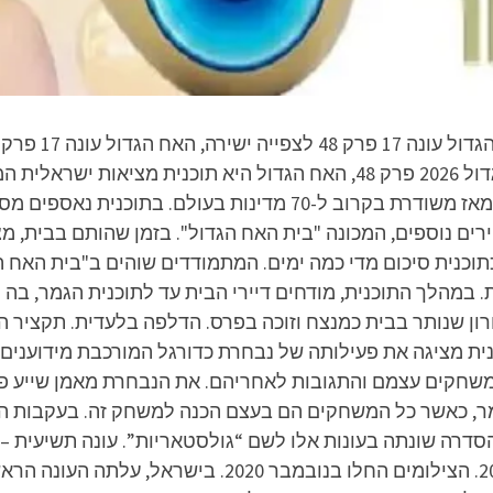
ישירה, האח הגדול עונה 2026 פרק 48, האח הגדול 2026 פרק 48, האח הגדול 
פורמט הולנדי, ששודר לראשונה בשנת 2026, ומאז משודרת בקרוב ל-70 
ירים נוספים, המכונה "בית האח הגדול". בזמן שהותם בבית, 
תוכנית סיכום מדי כמה ימים. המתמודדים שוהים ב"בית האח 
במהלך התוכנית, מודחים דיירי הבית עד לתוכנית הגמר, בה
ון שנותר בבית כמנצח וזוכה בפרס. הדלפה בלעדית. תקציר הס
כנית מציגה את פעילותה של נבחרת כדורגל המורכבת מידוענים
חקים עצמם והתגובות לאחריהם. את הנבחרת מאמן שייע פייגנ
ר, כאשר כל המשחקים הם בעצם הכנה למשחק זה. בעקבות ה