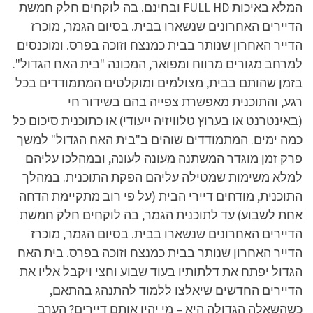
המלא באיכות FULL HD ובחינם. בה לוקחים חלק חמשת
הדיירים האחרונים שנשארו בבית. בסיום הגמר, מוכרז
הדייר האחרון שנותר בבית כמנצח וזוכה בפרס. ומוכנסים
למרחב מגורים מרווח ומפואר, המכונה "בית האח הגדול".
בזמן שהותם בבית, מצולמים ומוקלטים המתמודדים בכל
רגע, והתוכנית מאפשרת צפייה בהם בשידור חי
(באינטרנט או בערוץ טלוויזיה ייעודי) או כתוכנית סיכום כל
כמה ימים. המתמודדים שוהים ב"בית האח הגדול" למשך
פרק זמן מוגדר המשתנה מעונה לעונה, ובמהלכו עליהם
למלא משימות שמטילה עליהם הפקת התוכנית. במהלך
התוכנית, מודחים דיירי הבית (על פי רוב מתקיימת הדחה
אחת לשבוע) עד לתוכנית הגמר, בה לוקחים חלק חמשת
הדיירים האחרונים שנשארו בבית. בסיום הגמר, מוכרז
הדייר האחרון שנותר בבית כמנצח וזוכה בפרס. בית האח
הגדול יפתח את דלתותיו בעוד שבוע וחצי ויקבל אליו את
הדיירים החדשים שיאלצו ללמוד להתנהג בהתאם,
כשהשאלה הגדולה היא – מי יהיו אותם דיירים? הערב