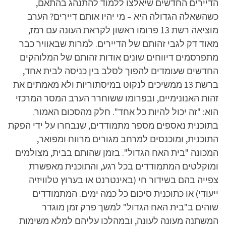
הדיירים החדשים שיאלצו ללמוד להתנהג בהתאם,
כשהשאלה הגדולה היא – מי יהיו אותם דיירים? הערב
מוציאה רשת 13 פרומו ראשון לקראת העונה עם רמז,
מאוד דק לגבי זהותם של הדיירים. למרות שבאוויר כבר
מתפרסמים דיווחים שונים אודות זהותם של המלוהקים
החדשים שעומדים להפוך לסלב בין כניסה לבית אחד,
ברשת 13 ממשיכים לנקוט במיסתוריות ולא מאמתים את
זהות האנונימיים, ובפרומו ששוחרר הערב המסר המרכזי
הוא: "זה יכול להיות כל אחד". חלק מהסכום האמור.
בתוכנית נאספים מספר מתמודדים, שנבחרו על ידי הפקת
התוכנית, ומוכנסים למרחב מגורים מרווח ומפואר,
המכונה "בית האח הגדול". בזמן שהותם בבית, מצולמים
ומוקלטים המתמודדים בכל רגע, והתוכנית מאפשרת
צפייה בהם בשידור חי (באינטרנט או בערוץ טלוויזיה
ייעודי) או כתוכנית סיכום כל כמה ימים. המתמודדים
שוהים ב"בית האח הגדול" למשך פרק זמן מוגדר
המשתנה מעונה לעונה, ובמהלכו עליהם למלא משימות