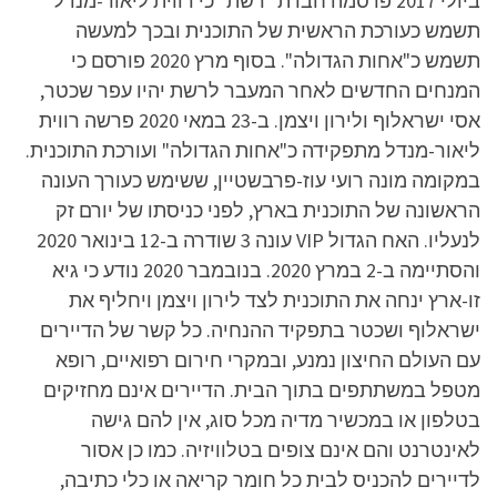
ביולי 2017 פרסמה חברת "רשת" כי רווית ליאור-מנדל
תשמש כעורכת הראשית של התוכנית ובכך למעשה
תשמש כ"אחות הגדולה". בסוף מרץ 2020 פורסם כי
המנחים החדשים לאחר המעבר לרשת יהיו עפר שכטר,
אסי ישראלוף ולירון ויצמן. ב-23 במאי 2020 פרשה רווית
ליאור-מנדל מתפקידה כ"אחות הגדולה" ועורכת התוכנית.
במקומה מונה רועי עוז-פרבשטיין, ששימש כעורך העונה
הראשונה של התוכנית בארץ, לפני כניסתו של יורם זק
לנעליו. האח הגדול VIP עונה 3 שודרה ב-12 בינואר 2020
והסתיימה ב-2 במרץ 2020. בנובמבר 2020 נודע כי גיא
זו-ארץ ינחה את התוכנית לצד לירון ויצמן ויחליף את
ישראלוף ושכטר בתפקיד ההנחיה. כל קשר של הדיירים
עם העולם החיצון נמנע, ובמקרי חירום רפואיים, רופא
מטפל במשתתפים בתוך הבית. הדיירים אינם מחזיקים
בטלפון או במכשיר מדיה מכל סוג, אין להם גישה
לאינטרנט והם אינם צופים בטלוויזיה. כמו כן אסור
לדיירים להכניס לבית כל חומר קריאה או כלי כתיבה,