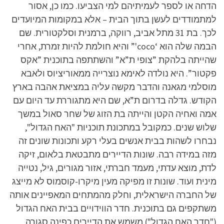
הדחה או לספר לעמיתיהם למי הצביעו. כמו כן, אסור
למתמודדים לעשן בתוך הבית – אלא במקומות המיועדים
לכך. בת 31 מתל אביב, רווקה, ברמנית וסלקטורית. שם
הבמה שלה הוא ‘coco'” והיא חולמת להיות זמרת, אחרי
שהייתה בלהקת ”צופי ת”א” והשתתפה בתוכנית ”אקס
פקטור”. היא נולדה לאימא נוצרייה ממאוריציוס ולאבא
מוסלמי מגאנה והדבר מקשה עליה במציאת אהבה בארץ
הקודש. גדלה בדרום ת”א, שם היא מתגוררת עד היום עם
אמה ואחיה הקטן והייתה בת הזוג של שחר סאול במשך
שלוש שנים. כמקובל במתכונת תוכניות "האח הגדול",
נבחרו לשהות בבית אנשים בעלי רקע ותכונות שונים זה
מזה במידה רבה. שונות הדיירים מתבטאת בלאום, זיקה
לדת, מוצא עדתי, מעמד חברתי, אזור מגורים, גיל, נטייה
מינית ועוד. שונות זו מפיקה מעין מיקרו-קוסמוס לא מייצג
של החברה הישראלית, וחלק מהמתחים המאפיינים אותה
משתקפים גם בתוכנית. חדר הווידויים בבית האח הגדול
("חדר האח הגדול") משמש את הדיירים כפינה סגורה