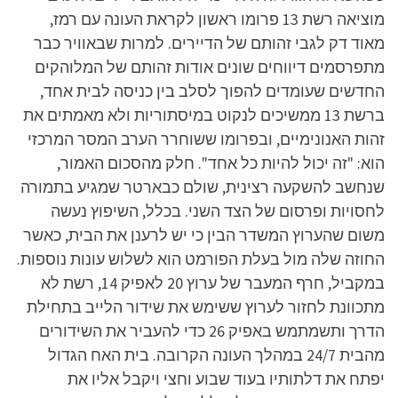
מוציאה רשת 13 פרומו ראשון לקראת העונה עם רמז,
מאוד דק לגבי זהותם של הדיירים. למרות שבאוויר כבר
מתפרסמים דיווחים שונים אודות זהותם של המלוהקים
החדשים שעומדים להפוך לסלב בין כניסה לבית אחד,
ברשת 13 ממשיכים לנקוט במיסתוריות ולא מאמתים את
זהות האנונימיים, ובפרומו ששוחרר הערב המסר המרכזי
הוא: "זה יכול להיות כל אחד". חלק מהסכום האמור,
שנחשב להשקעה רצינית, שולם כבארטר שמגיע בתמורה
לחסויות ופרסום של הצד השני. בכלל, השיפוץ נעשה
משום שהערוץ המשדר הבין כי יש לרענן את הבית, כאשר
החוזה שלה מול בעלת הפורמט הוא לשלוש עונות נוספות.
במקביל, חרף המעבר של ערוץ 20 לאפיק 14, רשת לא
מתכוונת לחזור לערוץ ששימש את שידור הלייב בתחילת
הדרך ותשמתמש באפיק 26 כדי להעביר את השידורים
מהבית 24/7 במהלך העונה הקרובה. בית האח הגדול
יפתח את דלתותיו בעוד שבוע וחצי ויקבל אליו את