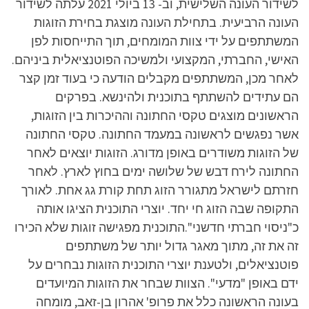
לשידור העונה השלישית, וב- 13 ביולי 2021 עלתה לשידור
העונה הרביעית. בתחילת העונה מוצגת בחירת הזוגות
המשתתפים על ידי צוות המומחים, תוך התייחסות לפן
האישי, החברתי, המקצועי ולמשיכה הפוטנציאלית ביניהם.
לאחר מכן, המשתתפים מקבלים הודעה כי בעוד זמן קצר
הם עתידים להשתתף בתוכנית ולהינשא. בפרקים
הראשונים מוצגים טקסי החתונה וההיכרות בין הזוגות,
אשר נפגשים לראשונה במעמד החתונה. טקסי החתונה
של הזוגות משודרים באופן מדורג. הזוגות יוצאים לאחר
החתונה לירח דבש של שלושה ימים בחוץ לארץ. לאחר
חזרתם לישראל מתגורר הזוג תחת קורת גג אחת. לאורך
התקופה שבה הזוג חי יחד. יוצרי התוכנית הציגו אותה
כ"ניסוי חברתי חדשני".התוכנית מפגישה זוגות שלא הכירו
זה את זה, מתוך מאגר גדול יותר של משתתפים
פוטנציאלים, ולטענת יוצרי התוכנית הזוגות נבחרים על
ידם באופן "מדעי". הצוות שבחר את הזוגות המיועדים
בעונה הראשונה כלל את פרופ' אהרון בן-זאב, מומחה