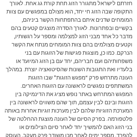
חזרתם לישראל מתגורר הזוג תחת קורת גג אחת. לאורך
התקופה שבה הזוג חי יחד, הוא מצולם במפגשים עם צוות
המומחים שדנים איתם בהתפתחות הקשר ביניהם,
בקשיים ובפתרונות. לאורך הסדרה מוצגים קטעים בהם
מדבר כל אחד מבני הזוג למצלמה ומספר על רגשותיו,
וקטעים מצולמים בהם צוות המומחים מנתח את הקשר
הנרקם. כמו כן, מוצגות פגישות של הזוגות עם בני
משפחותיהם ועם חבריהם, יחד עם בן הזוג המיועד או
בלעדיו ואת התגובות השונות שהסיטואציה יוצרת. במהלך
העונה מתרחש פרק “מפגש הזוגות” שבו הזוגות
המשתתפים נפגשים לראשונה עם הזוגות האחרים.
המפגש המתרחש באתר נופש מציג את הדינמיקה בין
הזוגות ובינם לבין עצמם, תוך שהם משווים לראשונה בין
המערכת הזוגיות שלהם לבין מערכות זוגיות אחרות באותה
פלטפורמה. בפרק הסיום של העונה מוצגת ההחלטה של
בני הזוג האם להמשיך יחד לאחר סיום הצילומים או
להפרד. מספר ימים לאחר מכן משודר פרק מעקב, העוסק