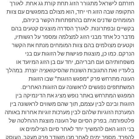
חזרתם לישראל מתגורר הזוג תחת קורת גג אחת. לאורך
התקופה שבה הזוג חי יחד, הוא מצולם במפגשים עם צוות
המומחים שדנים איתם בהתפתחות הקשר ביניהם,
בקשיים ובפתרונות. לאורך הסדרה מוצגים קטעים בהם
מדבר כל אחד מבני הזוג למצלמה ומספר על רגשותיו,
וקטעים מצולמים בהם צוות המומחים מנתח את הקשר
הנרקם. כמו כן, מוצגות פגישות של הזוגות עם בני
משפחותיהם ועם חבריהם, יחד עם בן הזוג המיועד או
בלעדיו ואת התגובות השונות שהסיטואציה יוצרת. במהלך
העונה מתרחש פרק “מפגש הזוגות” שבו הזוגות
המשתתפים נפגשים לראשונה עם הזוגות האחרים.
המפגש המתרחש באתר נופש מציג את הדינמיקה בין
הזוגות ובינם לבין עצמם, תוך שהם משווים לראשונה בין
המערכת הזוגיות שלהם לבין מערכות זוגיות אחרות באותה
פלטפורמה. בפרק הסיום של העונה מוצגת ההחלטה של
בני הזוג האם להמשיך יחד לאחר סיום הצילומים או
להפרד. מספר ימים לאחר מכן משודר פרק מעקב, העוסק