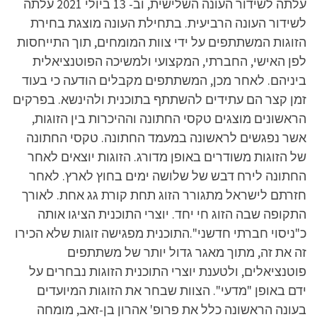
עלתה לשידור העונה השלישית, וב- 13 ביולי 2021 עלתה
לשידור העונה הרביעית. בתחילת העונה מוצגת בחירת
הזוגות המשתתפים על ידי צוות המומחים, תוך התייחסות
לפן האישי, החברתי, המקצועי ולמשיכה הפוטנציאלית
ביניהם. לאחר מכן, המשתתפים מקבלים הודעה כי בעוד
זמן קצר הם עתידים להשתתף בתוכנית ולהינשא. בפרקים
הראשונים מוצגים טקסי החתונה וההיכרות בין הזוגות,
אשר נפגשים לראשונה במעמד החתונה. טקסי החתונה
של הזוגות משודרים באופן מדורג. הזוגות יוצאים לאחר
החתונה לירח דבש של שלושה ימים בחוץ לארץ. לאחר
חזרתם לישראל מתגורר הזוג תחת קורת גג אחת. לאורך
התקופה שבה הזוג חי יחד. יוצרי התוכנית הציגו אותה
כ"ניסוי חברתי חדשני".התוכנית מפגישה זוגות שלא הכירו
זה את זה, מתוך מאגר גדול יותר של משתתפים
פוטנציאלים, ולטענת יוצרי התוכנית הזוגות נבחרים על
ידם באופן "מדעי". הצוות שבחר את הזוגות המיועדים
בעונה הראשונה כלל את פרופ' אהרון בן-זאב, מומחה