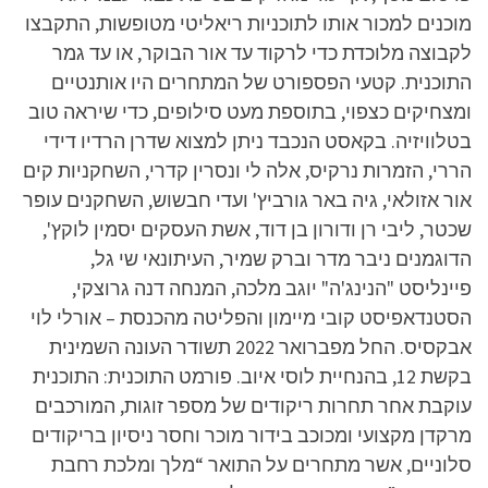
מוכנים למכור אותו לתוכניות ריאליטי מטופשות, התקבצו
לקבוצה מלוכדת כדי לרקוד עד אור הבוקר, או עד גמר
התוכנית. קטעי הפספורט של המתחרים היו אותנטיים
ומצחיקים כצפוי, בתוספת מעט סילופים, כדי שיראה טוב
בטלוויזיה. בקאסט הנכבד ניתן למצוא שדרן הרדיו דידי
הררי, הזמרות נרקיס, אלה לי ונסרין קדרי, השחקניות קים
אור אזולאי, גיה באר גורביץ' ועדי חבשוש, השחקנים עופר
שכטר, ליבי רן ודורון בן דוד, אשת העסקים יסמין לוקץ',
הדוגמנים ניבר מדר וברק שמיר, העיתונאי שי גל,
פיינליסט "הנינג'ה" יוגב מלכה, המנחה דנה גרוצקי,
הסטנדאפיסט קובי מיימון והפליטה מהכנסת – אורלי לוי
אבקסיס. החל מפברואר 2022 תשודר העונה השמינית
בקשת 12, בהנחיית לוסי איוב. פורמט התוכנית: התוכנית
עוקבת אחר תחרות ריקודים של מספר זוגות, המורכבים
מרקדן מקצועי ומכוכב בידור מוכר וחסר ניסיון בריקודים
סלוניים, אשר מתחרים על התואר “מלך ומלכת רחבת