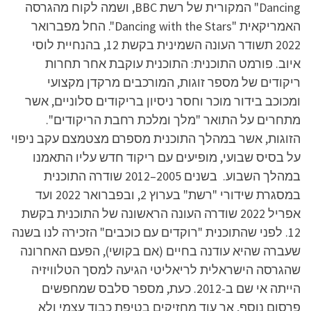
Dancing" המקורית של רשת BBC, ושמה לקוח מהגרסה
האמריקאית "Dancing with the Stars". החל מפברואר
2022 תשודר העונה השמינית בקשת 12, בהנחיית לוסי
איוב. פורמט התוכנית: התוכנית עוקבת אחר תחרות
ריקודים של מספר זוגות, המורכבים מרקדן מקצועי
ומכוכב בידור מוכר וחסר ניסיון בריקודים סלוניים, אשר
מתחרים על התואר "מלך ומלכת רחבת הריקודים".
הזוגות, אשר במהלך התוכנית מספרם מצטמצם עקב ניפוי
על בסיס שבועי, מופיעים עם ריקוד חדש עליו התאמנו
במהלך השבוע. בשנים 2005–2012 שודרה התוכנית
במסגרת שידורי "רשת" בערוץ 2, ובפברואר 2022 ועד
אפריל 2022 שודרה העונה הראשונה של התוכנית בקשת
12. לפני שהתוכנית "רוקדים עם כוכבים" הזכירה לנו בשנה
שעברה שהיא עודנה בחיים (אם בקושי), הפעם האחרונה
שהגרסה הישראלית לריאליטי הגיעה למסך הטלוויזיה
הייתה אי שם ב-2012. כעת, מספר סלבס שמחפשים
פרסום נוסף, אך עוד מחזיקים בטיפת כבוד עצמי ולא