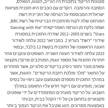
סגנונות הריקוד בתוכנית היו הג'ייב, הטנגו, הוואלס,
הסמבה והרומבה. רוקדים עם כוכבים היא תוכנית מציאות
ישראלית המבוססת על הגרסה של הזכיינית רשת.
הפורמט שלה לקוח מהתוכנית הבריטית של רשת BBC,
ושמה נלקח מן הגרסה האמריקאית "Dancing with the
Stars". בשנים 2005–2012 שודרה התוכנית במסגרת
שידורי "רשת" בערוץ 2. בפברואר 2022 עלתה לשידור
העונה הראשונה של התוכנית בקשת 12 בלבד, ובמאי
2023 עלתה לשידור העונה השנייה. השופטים עוקבים אחר
תחרות חתונות של מספר זוגות, המורכבים מרקדן מקצועי
ומאדם מוכר וחסר ניסיון בריקודים סלוניים, אשר מתחרים
על התואר "מלך ומלכת רחבת הריקודים". הזוגות, אשר
במהלך התוכנית מספרם מצטמצם עקב ניפוי על בסיס
שבועי, מופיעים עם ריקוד חדש עליו התאמנו במהלך
השבוע. על הריקוד מוערכים המתמודדים על ידי שופטים
מקצועיים בתחום וכן על ידי הקהל בבית, הבוחר
באמצעות מסרונים. הזוג שקיבל את הניקוד הנמוך ביותר