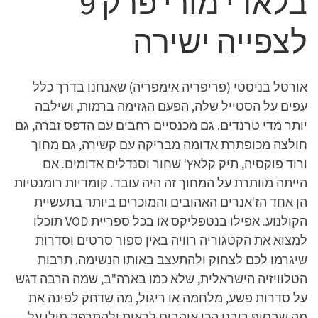
בלאדי מורי פרק 9
לצפייה ישירה
אורטל בניסטי (פריפריה אימפריה) שאנחנו בדרך כלל
עפים על הסטייל שלה, הפעם הגזימה ברמות, ושילבה
יותר מדי טרנדים. גם מכנסיים רחבים עם הדפס זברה, גם
חולצה מכופתרת אדומה מבריקה עם קשירה, גם מחוך
ורוד פוקסיה, תיק קלאץ' שחור וסנדלים אדומים. אם
הייתה מוותרת על המחוך זה היה עובד. קומדיות רומנטיות
הן אחד הז'אנרים האהובים והמוכרים ביותר בתעשיית
הקולנוע. אפילו בנטפליקס או בכל ספריית VOD תוכלו
למצוא את הקטגוריה רוויה באין ספור סרטים וסדרות
שיגרמו לכם לצחוק ולהתעצב באותו הנשימה. תרבות
הטלוויזיה הישראלית, שלא כמו בארה"ב, שמה הרבה דגש
על סדרות פשע, מלחמה או ריגול, מה שדחק לפינה את
מה שבסוף רובנו הכי אוהבים לראות ולהתרפק מולו על