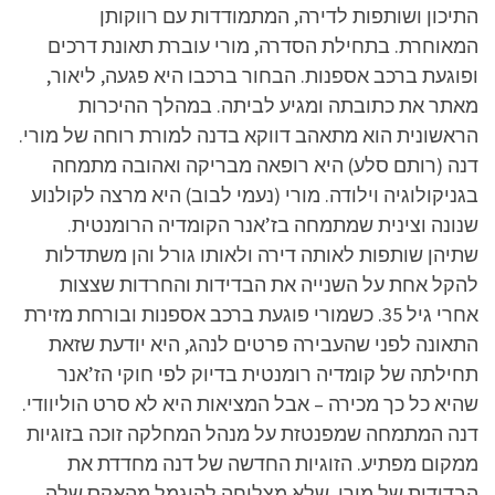
התיכון ושותפות לדירה, המתמודדות עם רווקותן
המאוחרת. בתחילת הסדרה, מורי עוברת תאונת דרכים
ופוגעת ברכב אספנות. הבחור ברכבו היא פגעה, ליאור,
מאתר את כתובתה ומגיע לביתה. במהלך ההיכרות
הראשונית הוא מתאהב דווקא בדנה למורת רוחה של מורי.
דנה (רותם סלע) היא רופאה מבריקה ואהובה מתמחה
בגניקולוגיה וילודה. מורי (נעמי לבוב) היא מרצה לקולנוע
שנונה וצינית שמתמחה בז’אנר הקומדיה הרומנטית.
שתיהן שותפות לאותה דירה ולאותו גורל והן משתדלות
להקל אחת על השנייה את הבדידות והחרדות שצצות
אחרי גיל 35. כשמורי פוגעת ברכב אספנות ובורחת מזירת
התאונה לפני שהעבירה פרטים לנהג, היא יודעת שזאת
תחילתה של קומדיה רומנטית בדיוק לפי חוקי הז’אנר
שהיא כל כך מכירה – אבל המציאות היא לא סרט הוליוודי.
דנה המתמחה שמפנטזת על מנהל המחלקה זוכה בזוגיות
ממקום מפתיע. הזוגיות החדשה של דנה מחדדת את
הבדידות של מורי, שלא מצליחה להיגמל מהאקס שלה,