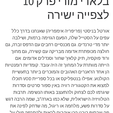
בלאדי מורי פרק 10
לצפייה ישירה
אורטל בניסטי (פריפריה אימפריה) שאנחנו בדרך כלל
עפים על הסטייל שלה, הפעם הגזימה ברמות, ושילבה
יותר מדי טרנדים. גם מכנסיים רחבים עם הדפס זברה, גם
חולצה מכופתרת אדומה מבריקה עם קשירה, גם מחוך
ורוד פוקסיה, תיק קלאץ' שחור וסנדלים אדומים. אם
הייתה מוותרת על המחוך זה היה עובד. קומדיות רומנטיות
הן אחד הז'אנרים האהובים והמוכרים ביותר בתעשיית
הקולנוע. אפילו בנטפליקס או בכל ספריית VOD תוכלו
למצוא את הקטגוריה רוויה באין ספור סרטים וסדרות
שיגרמו לכם לצחוק ולהתעצב באותו הנשימה. תרבות
הטלוויזיה הישראלית, שלא כמו בארה"ב, שמה הרבה דגש
על סדרות פשע, מלחמה או ריגול, מה שדחק לפינה את
מה שבסוף רובנו הכי אוהבים לראות ולהתרפק מולו על