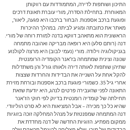
התיכון ושותפות לדירה, המתמודדות עם רווקותן
המאוחרת. בתחילת הסדרה, מורי עוברת תאונת דרכים
ופוגעת ברכב אספנות. הבחור ברכבו היא פגעה, ליאור,
מאתר את כתובתה ומגיע לביתה. במהלך ההיכרות
הראשונית הוא מתאהב דווקא בדנה למורת רוחה של מורי.
דנה (רותם סלע) היא רופאה מבריקה ואהובה מתמחה
בגניקולוגיה וילודה. מורי (נעמי לבוב) היא מרצה לקולנוע
שנונה וצינית שמתמחה בז’אנר הקומדיה הרומנטית.
שתיהן שותפות לאותה דירה ולאותו גורל והן משתדלות
להקל אחת על השנייה את הבדידות והחרדות שצצות
אחרי גיל 35. כשמורי פוגעת ברכב אספנות ובורחת מזירת
התאונה לפני שהעבירה פרטים לנהג, היא יודעת שזאת
תחילתה של קומדיה רומנטית בדיוק לפי חוקי הז’אנר
שהיא כל כך מכירה – אבל המציאות היא לא סרט הוליוודי.
דנה המתמחה שמפנטזת על מנהל המחלקה זוכה בזוגיות
ממקום מפתיע. הזוגיות החדשה של דנה מחדדת את
הבדידות של מורי, שלא מצליחה להיגמל מהאקס שלה,