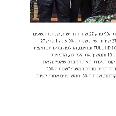
שנות ה-90 פרק 27 שידור חי, שנות ה-90 פרק 27 שידור ישיר, שנות ה90 פרק 27 לצפייה ישירה או להורדה, שנות ה90 פרק 27 שידור חי ישיר, שנות התשעים
פרק 27 לצפייה ישירה, שנות התשעים פרק 27 להורדה, שנות התשעים פרק 27 שידור חי, שנות התשעים פרק 27 שידור ישיר, שנות ה-90 עונה 1 פרק 27
לצפייה ישירה או להורדה, שנות התשעים עונה 1 פרק 27 לצפייה ישירה או להורדה – הפרק המלא באיכות FULL HD 1080p ובחינם, הדלפה בלעדית. תקציר
הסדרה: שנות ה-90 היא תוכנית טלוויזיה ישראלית עתידית מסוג קומדיית מצבים, הצפויה לעלות לשידור בערוץ 13 ותמשיך את העלילה, הדמויות
ג ומציגה בצורה קומית-עדתית את החברה שאפיינה את
ישראל בשנות ה-1990. רקע כללי: בעקבות הצלחת הסדרה שנות ה-80, פרסם שלום אסייג, יוצר הסדרה, שלסדרה תהיה סדרת המשך: “שנות ה-90”,
שתמשיך את עלילות הדמויות בשנות ה-1990. הסדרה תעסוק במשפחת אסייג וממשיכת את עלילה הסדרה הקודמת, שנות ה-80, חמש שנים אחרי, לשנת