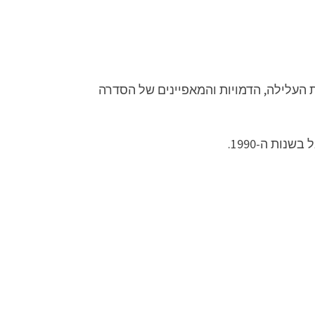
ראלית מסוגת קומדיית מצבים, שעלתה לשידור בערוץ רשת 13 וממשיכה את העלילה, הדמויות והמאפיינים של הסדרה
ות ה-1990.