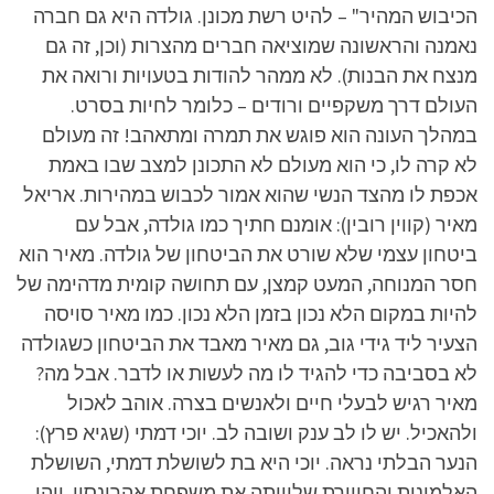
הכיבוש המהיר" – להיט רשת מכונן. גולדה היא גם חברה
נאמנה והראשונה שמוציאה חברים מהצרות (וכן, זה גם
מנצח את הבנות). לא ממהר להודות בטעויות ורואה את
העולם דרך משקפיים ורודים – כלומר לחיות בסרט.
במהלך העונה הוא פוגש את תמרה ומתאהב! זה מעולם
לא קרה לו, כי הוא מעולם לא התכונן למצב שבו באמת
אכפת לו מהצד הנשי שהוא אמור לכבוש במהירות. אריאל
מאיר (קווין רובין): אומנם חתיך כמו גולדה, אבל עם
ביטחון עצמי שלא שורט את הביטחון של גולדה. מאיר הוא
חסר המנוחה, המעט קמצן, עם תחושה קומית מדהימה של
להיות במקום הלא נכון בזמן הלא נכון. כמו מאיר סויסה
הצעיר ליד גידי גוב, גם מאיר מאבד את הביטחון כשגולדה
לא בסביבה כדי להגיד לו מה לעשות או לדבר. אבל מה?
מאיר רגיש לבעלי חיים ולאנשים בצרה. אוהב לאכול
ולהאכיל. יש לו לב ענק ושובה לב. יוכי דמתי (שגיא פרץ):
הנער הבלתי נראה. יוכי היא בת לשושלת דמתי, השושלת
האלמונית והחיוורת שליוותה את משפחת אהרונסון. יוהי