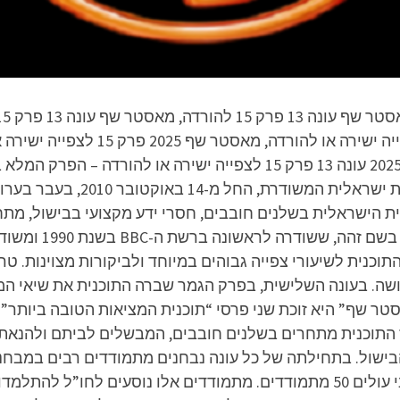
 התוכנית הישראלית בשלנים חובבים, חסרי ידע מקצועי בבישול,
ישראל". התוכנית מב
תוכנית לשיעורי צפייה גבוהים במיוחד ולביקורות מצוינות. ט
שה. בעונה השלישית, בפרק הגמר שברה התוכנית את שיאי המד
ז התוכנית מתחרים בשלנים חובבים, המבשלים לביתם ולהנאתם
שול. בתחילתה של כל עונה נבחנים מתמודדים רבים במבחני 
האם מגיע להם לעלות לשלב הבא. לשלב השני עולים 50 מתמודדים. מתמודדים אל