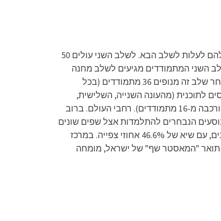
בתחילתה של כל עונה נבחנים מתמודדים רבים במבחני מיון מול חבר שופטים מקצועי, שמחליט האם מגיע להם לעלות לשלב הבא. לשלב השני עולים 50
לב השני המתמודדים מגיעים לשלב מחנה
האימונים, בו הם לומדים מושגים מעולם הבישול, מתנסים בבישול מקצועי ונבחנים במבחני מעבר שונים. לאחר שלב זה מנופים 36 מתמודדים (בכל
"נבחרת העונה" והם נכנסים לתוכנית (מהעונה השנייה, השלישית,
הרביעית והשביעית נבחרת העונה הורכבה מ-14 מתמודדים, ועונת הילדים שהתקיימה בשנת 2012 הנבחרת הורכבה מ-16 מתמודדים). רחבי העולם. ברוב
, נוסעים הנבחרים להתלמדות אצל שפים שונים
לתקופה בת חודשיים עד שלושה. בעונה השלישית, בפרק הגמר שברה התוכנית את שיאי המדרוג של כל הזמנים, עם שיא של 46.6% אחוזי צפייה. במרכז
 תואר "המאסטר שף" של ישראל, מומחה