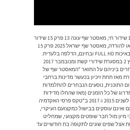
מאסטר שף עונה 13 פרק 15 לצפייה ישירה, מאסטר שף עונה 13 פרק 15 להורדה, מאסטר שף עונה 13 פרק 15 שידור חי, מאסטר שף עונה 13 פרק 15 שידור
ישיר, מאסטר שף ישראל עונה 13 פרק 15 לצפייה ישירה או להורדה, מאסטר שף 2025 פרק 15 לצפייה ישירה או להורדה, מאסטר שף ישראל 2025 פרק 15
לצפייה ישירה או להורדה, מאסטר שף ישראל 2025 עונה 13 פרק 15 לצפייה ישירה או להורדה – הפרק המלא באיכות FULL HD ובחינם, הדלפה בלעדית.
תקציר הסדרה: מאסטר שף היא תוכנית מציאות ישראלית המשודרת, החל מ-14 באוקטובר 2010, בעבר בערוץ 2 במסגרת שידורי קשת ומנובמבר 2017
 מתחרים ביניהם על התואר "המאסטר שף של
וססת על תוכנית בריטית בשם זהה, ששודרה לראשונה ברשת ה-BBC בשנת 1990 ומשודרת מאז תחת זיכיון בכעשר מדינות ברחבי
רום התוכנית, נוסעים הנבחרים להתלמדות
רוג של כל הזמנים (מאז שהחלו מדידות
המדרוג), עם שיא של 46.6% אחוזי צפייה. “מאסטר שף” היא זוכת שני פרסי “תוכנית המציאות הטובה ביותר” לשנים 2015 ו-2017 ב”טקס פרסי האקדמיה
 ואינם עוסקים בבישול כמקצועם העיקרי,
מיון מול חבר שופטים מקצועי, שמחליט
ו נוסעים לחו”ל להתלמדות אצל שפים שונים לתקופה בת חודשיים עד