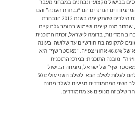
סים בבישול מקצועי ונבחנים במבחני מעבר
ם. לאחר שלב זה מנופים 36 מתמודדים (בכל העונות מלבד העונה הראשונה, בה נופו 38 מתמודדים). 12 המתמודדים הנותרים הם “נבחרת העונה” והם
נכנסים לתוכנית (מהעונה השנייה, השלישית, הרביעית והשביעית נבחרת העונה הורכבה מ-14 מתמודדים, ועונת הילדים שהתקיימה בשנת 2012 הנבחרת
נות, שחזור מנה קיימת ושימוש בחומר גלם קיים
רוב המדינות, בדומה לישראל, זכתה התוכנית
ונים לתקופה בת חודשיים עד שלושה. בעונה
השלישית, בפרק הגמר שברה התוכנית את שיאי המדרוג של כל הזמנים (מאז שהחלו מדידות המדרוג), עם שיא של 46.6% אחוזי צפייה. “מאסטר שף” היא
פרסי האקדמיה הישראלית לטלוויזיה”. מובנה התוכנית: במרכז התוכנית
מאסטר שף” של ישראל, מומחה הבישול.
בתחילתה של כל עונה נבחנים מתמודדים רבים במבחני מיון מול חבר שופטים מקצועי, שמחליט האם מגיע להם לעלות לשלב הבא. לשלב השני עולים 50
לב השני המתמודדים מגיעים לשלב מחנה
נופים 36 מתמודדים.