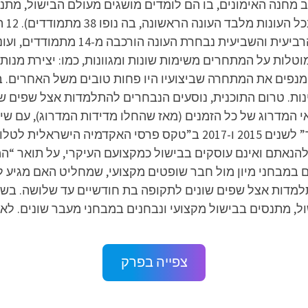
מחנה האימונים, בו הם לומדים מושגים מעולם הבישול, מתנ
שוני
תוכנית מוטלות על המתחרים משימות שונות ומגוונות, כמו: יצירת מ
מנפים את המתחרה שביצועיו היו פחות טובים משל האחרים. ב
וינות. טרום התוכנית, נוסעים הנבחרים להתלמדות אצל שפים ש
זוכת שני פרסי “תוכנית המציאות הטובה ביותר” לשנים 2015 ו-2017 ב”טקס 
הנאתם ואינם עוסקים בבישול כמקצועם העיקרי, על תואר “ה
תלמדות אצל שפים שונים לתקופה בת חודשיים עד שלושה. בש
תנסים בבישול מקצועי ונבחנים במבחני מעבר שונים. לאחר שלב זה מ
צפייה בפרק