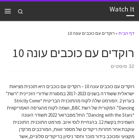
Watch It
דלג לתוכן
Search
תפרי
דף הבית
»
רוקדים עם כוכבים עונה 10
רוקדים עם כוכבים עונה 10
32 פוסטים
רוקדים עם כוכבים עונה 10 – רוקדים עם כוכבים היא תוכנית מציאות
ישראלית ששודרה בשנים 2023–2017 במסגרת שידורי הזכיינית “רשת”
בערוץ 2. הפורמט שלה לקוח מהתוכנית הבריטית “Strictly Come
Dancing”. המקורית של רשת BBC, ושמה לקוח מהגרסה האמריקאית
“Dancing with the Stars”. החל מפברואר 2022 תשודר העונה
השמינית בקשת 12. בהנחיית לוסי איוב. פורמט התוכנית: התוכנית
עוקבת אחר תחרות ריקודים של מספר זוגות, המורכבים מרקדן
מקצועי ומכוכב בידור מוכר וחסר ניסיון בריקודים סלוניים, אשר